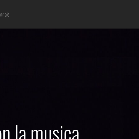
nnale
n la musica